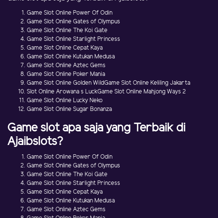
Game Slot Online Power Of Odin
Game Slot Online Gates of Olympus
Game Slot Online The Koi Gate
Game Slot Online Starlight Princess
Game Slot Online Cepat Kaya
Game Slot Online Kutukan Medusa
Game Slot Online Aztec Gems
Game Slot Online Poker Mania
Game Slot Online Golden WildGame Slot Online Keliling Jakarta
Slot Online Arowana s LuckGame Slot Online Mahjong Ways 2
Game Slot Online Lucky Neko
Game Slot Online Sugar Bonanza
Game slot apa saja yang Terbaik di
Ajaibslots?
Game Slot Online Power Of Odin
Game Slot Online Gates of Olympus
Game Slot Online The Koi Gate
Game Slot Online Starlight Princess
Game Slot Online Cepat Kaya
Game Slot Online Kutukan Medusa
Game Slot Online Aztec Gems