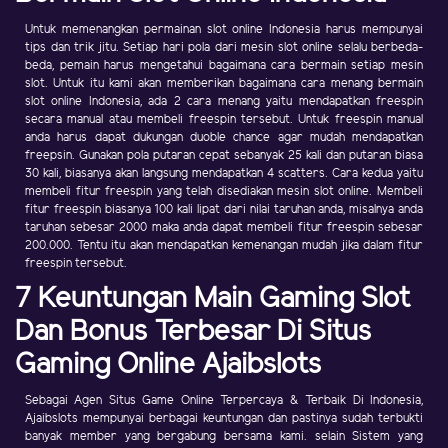
Untuk memenangkan permainan slot online Indonesia harus mempunyai
tips dan trik jitu. Setiap hari pola dari mesin slot online selalu berbeda-
beda, pemain harus mengetahui bagaimana cara bermain setiap mesin
slot. Untuk itu kami akan memberikan bagaimana cara menang bermain
slot online Indonesia, ada 2 cara menang yaitu mendapatkan freespin
secara manual atau membeli freespin tersebut. Untuk freespin manual
anda harus dapat dukungan duoble chance agar mudah mendapatkan
freepsin. Gunakan pola putaran cepat sebanyak 25 kali dan putaran biasa
30 kali, biasanya akan langsung mendapatkan 4 scatters. Cara kedua yaitu
membeli fitur freespin yang telah disediakan mesin slot online. Membeli
fitur freespin biasanya 100 kali lipat dari nilai taruhan anda, misalnya anda
taruhan sebesar 2000 maka anda dapat membeli fitur freespin sebesar
200.000. Tentu itu akan mendapatkan kemenangan mudah jika dalam fitur
freespin tersebut.
7 Keuntungan Main Gaming Slot
Dan Bonus Terbesar Di Situs
Gaming Online Ajaibslots
Sebagai Agen Situs Game Online Terpercaya & Terbaik Di Indonesia,
Ajaibslots mempunyai berbagai keuntungan dan pastinya sudah terbukti
banyak member yang bergabung bersama kami. selain Sistem yang