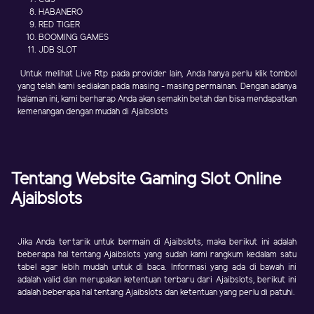
HABANERO
RED TIGER
BOOMING GAMES
JDB SLOT
Untuk melihat Live Rtp pada provider lain, Anda hanya perlu klik tombol
yang telah kami sediakan pada masing - masing permainan. Dengan adanya
halaman ini, kami berharap Anda akan semakin betah dan bisa mendapatkan
kemenangan dengan mudah di Ajaibslots
Tentang Website Gaming Slot Online
Ajaibslots
Jika Anda tertarik untuk bermain di Ajaibslots, maka berikut ini adalah
beberapa hal tentang Ajaibslots yang sudah kami rangkum kedalam satu
tabel agar lebih mudah untuk di baca. Informasi yang ada di bawah ini
adalah valid dan merupakan ketentuan terbaru dari Ajaibslots, berikut ini
adalah beberapa hal tentang Ajaibslots dan ketentuan yang perlu di patuhi.