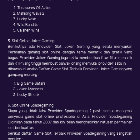
Treasures Of Aztec
Mahjong Ways 2
Lucky Neko
Wild Bandito
Caishen Wins
5. Slot Online Joker Gaming
Berikutnya ada Provider Slot Joker Gaming yang selalu menyajikan
Permainan gaming slot online dengan tema menarik dan grafik yang
bagus. Provider Joker Gaming juga selalu memberikan fitur fitur menarik
dan RTP yang tinggi membuat banyak orang menyukai provider satu ini.
dibawah ini adalah Daftar Game Slot Terbaik Provider Joker Gaming yang
gampang menang :
Big Game Safari
Joker Madness
Lucky Streak
6. Slot Online Spadegaming
Siapa yang tidak tahu Provider Spadegaming ? pasti semua mengenal
penyedia game slot online profesional di Asia. Provider Spadegaming
Didirikan pada tahun 2007 dan kini telah menghadirkan ratusan permainan
slot berkualitas
berikut daftar Game Slot Terbaik Provider Spadegaming yang sangatlah
populer :