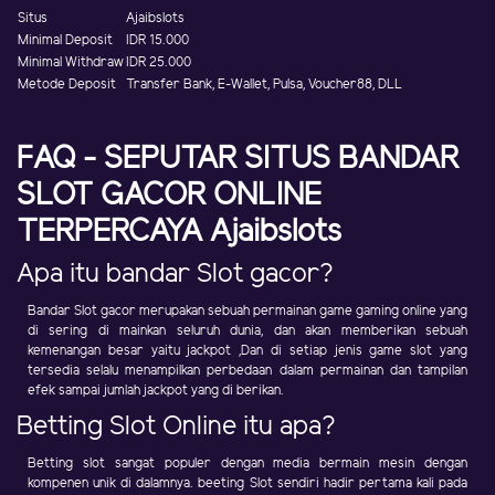
Situs
Ajaibslots
Minimal Deposit
IDR 15.000
Minimal Withdraw
IDR 25.000
Metode Deposit
Transfer Bank, E-Wallet, Pulsa, Voucher88, DLL
FAQ - SEPUTAR SITUS BANDAR
SLOT GACOR ONLINE
TERPERCAYA Ajaibslots
Apa itu bandar Slot gacor?
Bandar Slot gacor merupakan sebuah permainan game gaming online yang
di sering di mainkan seluruh dunia, dan akan memberikan sebuah
kemenangan besar yaitu jackpot ,Dan di setiap jenis game slot yang
tersedia selalu menampilkan perbedaan dalam permainan dan tampilan
efek sampai jumlah jackpot yang di berikan.
Betting Slot Online itu apa?
Betting slot sangat populer dengan media bermain mesin dengan
kompenen unik di dalamnya. beeting Slot sendiri hadir pertama kali pada