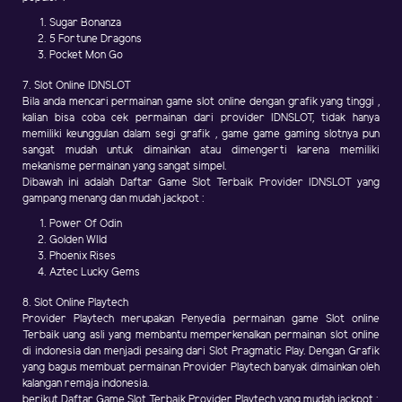
Sugar Bonanza
5 Fortune Dragons
Pocket Mon Go
7. Slot Online IDNSLOT
Bila anda mencari permainan game slot online dengan grafik yang tinggi ,
kalian bisa coba cek permainan dari provider IDNSLOT, tidak hanya
memiliki keunggulan dalam segi grafik , game game gaming slotnya pun
sangat mudah untuk dimainkan atau dimengerti karena memiliki
mekanisme permainan yang sangat simpel.
Dibawah ini adalah Daftar Game Slot Terbaik Provider IDNSLOT yang
gampang menang dan mudah jackpot :
Power Of Odin
Golden WIld
Phoenix Rises
Aztec Lucky Gems
8. Slot Online Playtech
Provider Playtech merupakan Penyedia permainan game Slot online
Terbaik uang asli yang membantu memperkenalkan permainan slot online
di indonesia dan menjadi pesaing dari Slot Pragmatic Play. Dengan Grafik
yang bagus membuat permainan Provider Playtech banyak dimainkan oleh
kalangan remaja indonesia.
berikut Daftar Game Slot Terbaik Provider Playtech yang mudah jackpot :