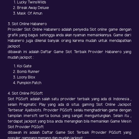
Lucky TwinsWilds
Break Away Deluxe
Mask Of Amun
3. Slot Online Habanero
Provider Slot Online Habanero adalah penyedia Slot online game dengan
grafik yang bagus sehingga anda akan nyaman memainkannya. Game dari
Habanero juga dikenal banyak orang karena mudah untuk mendapatkan
jackpot
dibawah ini adalah Daftar Game Slot Terbaik Provider Habanero yang
mudah jackpot :
Koi Gate
Bomb Runner
Loony Blox
Pumpkin Patch
4. Slot Online PGSoft
Slot PGSoft adalah salah satu provider terbaik yang ada di Indonesia ,
selain Pragmatic Play yang ada di situs gaming Slot Online Jackpot
Terbesar Ajaibslots. Provider PGSoft selalu menghadirkan game dengan
tampilan imersift serta bonus yang sangat menguntungkan. Selain itu ,
terdapat jackpot yang bisa anda menangkan bila memainkan Game Mesin
Slot Provider PGSoft
dibawah ini adalah Daftar Game Slot Terbaik Provider PGSoft yang
populer gampang menang dan mudah jackpot :