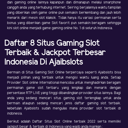
dan gaming online lainnya kapanpun dan dimanapun melalui smarphone
canggih anda yang terhubung internet. Seiring berjalannya waktu tampilan
yang diberikan oleh game online pun semakin berkembang dan jauh lebih
menarik dari mesin slot klaksik. Tidak hanya itu variasi permainan serta
bonus yang diberikan game Slot favorit pun semakin beragam sehingga
kini slot online menjadi game gaming online No. 1 di seluruh Indonesia.
Daftar 8 Situs Gaming Slot
Terbaik & Jackpot Terbesar
Indonesia Di Ajaibslots
Bermain di Situs Gaming Slot Online terpercaya seperti Ajaibslots bisa
menjadi pilihan yang terbaik untuk mengisi waktu luang anda. Setiap
Provider Slot online International mencoba untuk menghadirkan beragam
permainan game slot terbaru yang lengkap dan menarik dengan
persentase RTP LIVE yang tinggi dibandingkan provider situs lainnya. Bagi
anda yang sedang mencari situs gaming slot terlengkap untuk anda
bermain ataupun sedang mencari jenis daftar gaming slot terbaik.
kebetulan Ajaibslots sudah mengulas mana provider slot terbaik di
indonesia.
Berikut adalah Daftar Situs Slot Online terbaik 2022 serta memiliki
jackpot besar & terbaik di Indonesia yang wajib anda mainkan :