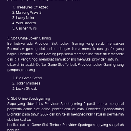
Treasures Of Aztec
Mahjong Ways 2
Lucky Neko
Wild Bandito
Caishen Wins
5. Slot Online Joker Gaming
Berikutnya ada Provider Slot Joker Gaming yang selalu menyajikan
Permainan gaming slot online dengan tema menarik dan grafik yang
bagus. Provider Joker Gaming juga selalu memberikan fitur fitur menarik
dan RTP yang tinggi membuat banyak orang menyukai provider satu ini.
dibawah ini adalah Daftar Game Slot Terbaik Provider Joker Gaming yang
gampang menang :
Big Game Safari
Joker Madness
Lucky Streak
6. Slot Online Spadegaming
Siapa yang tidak tahu Provider Spadegaming ? pasti semua mengenal
penyedia game slot online profesional di Asia. Provider Spadegaming
Didirikan pada tahun 2007 dan kini telah menghadirkan ratusan permainan
slot berkualitas
berikut daftar Game Slot Terbaik Provider Spadegaming yang sangatlah
populer :