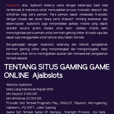
Ajaibslots
atau Ajaibslot bekerja sama dengan beberapa bank lokal
terkemuka di Indonesia untuk memudahkan proses transaksi deposit dan
withdraw bagi para pemain. Para pemain dapat melakukan transaksi
dengan mudah dan aman tanpa perlu khawatir tentang keamanan dan
kepercayaan. Ajaibslots juga menyediakan aplikasi mobile yang dapat
diunduh secara gratis melalui situs kami. Aplikasi mobile kami
memungkinkan para pemain untuk bermain gaming online di mana saja dan
kapan saja menggunakan smartphone atau tablet mereka.
Bergabunglah dengan Ajaibslots sekarang dan nikmati pengalaman
bermain gaming online yang menyenangkan dan menguntungkan. Kami
berusaha untuk terus meningkatkan layanan dan menawarkan pengalaman
terbaik kepada
TENTANG SITUS GAMING GAME
ONLINE Ajaibslots
Website Ajaibslots
Mata Uang Indonesian Rupiah (IDR)
Min Deposit 5.000 IDR
Min Withdraw 25.000 IDR
Provider Slot Terbaik Pragmatic Play , IDNSLOT , Playtech , Microgaming ,
Habanero , PG SOFT , Joker Gaming
Game Slot Terbaik Gates Of Olympus , Starlight Princess , Koi Gate ,