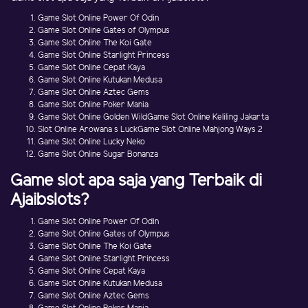
Game Slot Online Power Of Odin
Game Slot Online Gates of Olympus
Game Slot Online The Koi Gate
Game Slot Online Starlight Princess
Game Slot Online Cepat Kaya
Game Slot Online Kutukan Medusa
Game Slot Online Aztec Gems
Game Slot Online Poker Mania
Game Slot Online Golden WildGame Slot Online Keliling Jakarta
Slot Online Arowana s LuckGame Slot Online Mahjong Ways 2
Game Slot Online Lucky Neko
Game Slot Online Sugar Bonanza
Game slot apa saja yang Terbaik di
Ajaibslots?
Game Slot Online Power Of Odin
Game Slot Online Gates of Olympus
Game Slot Online The Koi Gate
Game Slot Online Starlight Princess
Game Slot Online Cepat Kaya
Game Slot Online Kutukan Medusa
Game Slot Online Aztec Gems