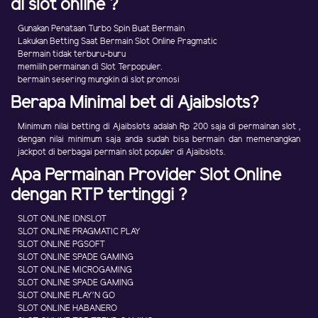
di slot online ?
Gunakan Penataan Turbo Spin Buat Bermain
Lakukan Betting Saat Bermain Slot Online Pragmatic
Bermain tidak terburu-buru
memilih permainan di Slot Terpopuler.
bermain sesering mungkin di slot promosi
Berapa Minimal bet di Ajaibslots?
Minimum nilai betting di Ajaibslots adalah Rp 200 saja di permainan slot ,
dengan nilai minimum saja anda sudah bisa bermain dan memenangkan
jackpot di berbagai permain slot populer di Ajaibslots.
Apa Permainan Provider Slot Online
dengan RTP tertinggi ?
SLOT ONLINE IDNSLOT
SLOT ONLINE PRAGMATIC PLAY
SLOT ONLINE PGSOFT
SLOT ONLINE SPADE GAMING
SLOT ONLINE MICROGAMING
SLOT ONLINE SPADE GAMING
SLOT ONLINE PLAY'N GO
SLOT ONLINE HABANERO