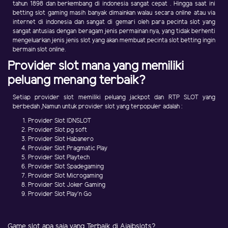
tahun 1898 dan berkembang di indonesia sangat cepat . Hingga saat ini
betting slot gaming masih banyak dimainkan walau secara online atau via
internet di indonesia dan sangat di gemari oleh para pecinta slot yang
sangat antusias dengan beragam jenis permainan nya, yang tidak berhenti
mengeluarkan jenis jenis slot yang akan membuat pecinta slot betting ingin
bermain slot online.
Provider slot mana yang memiliki
peluang menang terbaik?
Setiap provider slot memiliki peluang jackpot dan RTP SLOT yang
berbedah ,Namun untuk provider slot yang terpopuler adalah :
Provider Slot IDNSLOT
Provider Slot pg soft
Provider Slot Habanero
Provider Slot Pragmatic Play
Provider Slot Playtech
Provider Slot Spadegaming
Provider Slot Microgaming
Provider Slot Joker Gaming
Provider Slot Play'n Go
Game slot apa saja yang Terbaik di Ajaibslots?