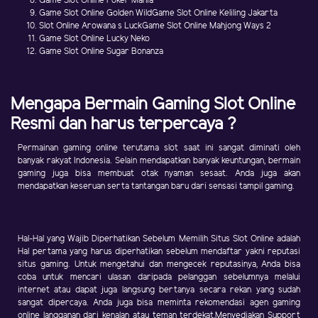
Game Slot Online Poker Mania
Game Slot Online Golden WildGame Slot Online Keliling Jakarta
Slot Online Arowana s LuckGame Slot Online Mahjong Ways 2
Game Slot Online Lucky Neko
Game Slot Online Sugar Bonanza
Mengapa Bermain Gaming Slot Online
Resmi dan harus terpercaya ?
Permainan gaming online terutama slot saat ini sangat diminati oleh
banyak rakyat Indonesia. Selain mendapatkan banyak keuntungan, bermain
gaming juga bisa membuat otak nyaman sesaat. Anda juga akan
mendapatkan keseruan serta tantangan baru dari sensasi tampil gaming.
Hal-Hal yang Wajib Diperhatikan Sebelum Memilih Situs Slot Online adalah
Hal pertama yang harus diperhatikan sebelum mendaftar yakni reputasi
situs gaming. Untuk mengetahui dan mengecek reputasinya, Anda bisa
coba untuk mencari ulasan daripada pelanggan sebelumnya melalui
internet atau dapat juga langsung bertanya secara rekan yang sudah
sangat dipercaya. Anda juga bisa meminta rekomendasi agen gaming
online langganan dari kenalan atau teman terdekat,Menyediakan Support